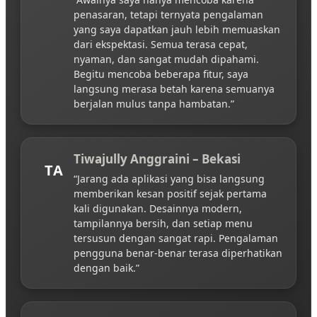
penasaran, tetapi ternyata pengalaman
yang saya dapatkan jauh lebih memuaskan
dari ekspektasi. Semua terasa cepat,
nyaman, dan sangat mudah dipahami.
Begitu mencoba beberapa fitur, saya
langsung merasa betah karena semuanya
berjalan mulus tanpa hambatan.”
Tiwajully Anggraini – Bekasi
TA
“Jarang ada aplikasi yang bisa langsung
memberikan kesan positif sejak pertama
kali digunakan. Desainnya modern,
tampilannya bersih, dan setiap menu
tersusun dengan sangat rapi. Pengalaman
pengguna benar-benar terasa diperhatikan
dengan baik.”