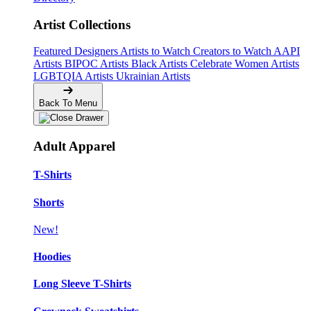
Artist Collections
Featured Designers
Artists to Watch
Creators to Watch
AAPI
Artists
BIPOC Artists
Black Artists
Celebrate Women Artists
LGBTQIA Artists
Ukrainian Artists
Back To Menu
Adult Apparel
T-Shirts
Shorts
New!
Hoodies
Long Sleeve T-Shirts