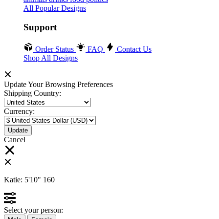
All Popular Designs
Support
Order Status
FAQ
Contact Us
Shop All Designs
Update Your Browsing Preferences
Shipping Country:
Currency:
Cancel
Katie:
5'10"
160
Select your person: