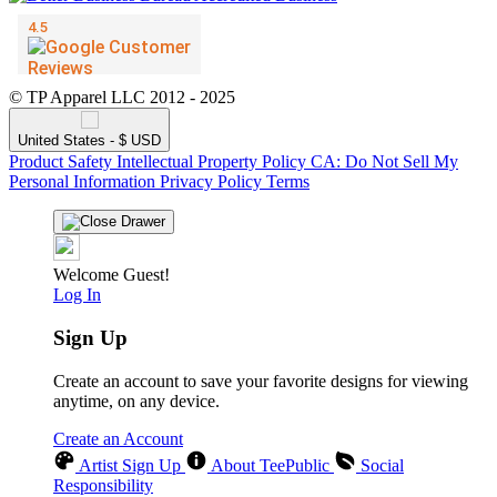
© TP Apparel LLC 2012 - 2025
United States - $ USD
Product Safety
Intellectual Property Policy
CA: Do Not Sell My
Personal Information
Privacy Policy
Terms
Welcome Guest!
Log In
Sign Up
Create an account to save your favorite designs for viewing
anytime, on any device.
Create an Account
Artist Sign Up
About TeePublic
Social
Responsibility