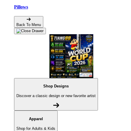
Pillows
Back To Menu
Shop Designs
Discover a classic design or new favorite artist
Apparel
Shop for Adults & Kids