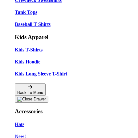
Crewneck Sweatshirts
Tank Tops
Baseball T-Shirts
Kids Apparel
Kids T-Shirts
Kids Hoodie
Kids Long Sleeve T-Shirt
Back To Menu
Accessories
Hats
New!