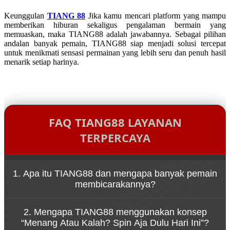
Keunggulan
TIANG 88
Jika kamu mencari platform yang mampu
memberikan hiburan sekaligus pengalaman bermain yang
memuaskan, maka TIANG88 adalah jawabannya. Sebagai pilihan
andalan banyak pemain, TIANG88 siap menjadi solusi tercepat
untuk menikmati sensasi permainan yang lebih seru dan penuh hasil
menarik setiap harinya.
FAQ TIANG88 LAYANAN
TERPERCAYA
1. Apa itu TIANG88 dan mengapa banyak pemain
membicarakannya?
TIANG88 adalah platform game online yang dikenal
2. Mengapa TIANG88 menggunakan konsep
karena kemudahan akses melalui link resmi serta
“Menang Atau Kalah? Spin Aja Dulu Hari Ini”?
pengalaman bermain yang cepat dan dinamis.