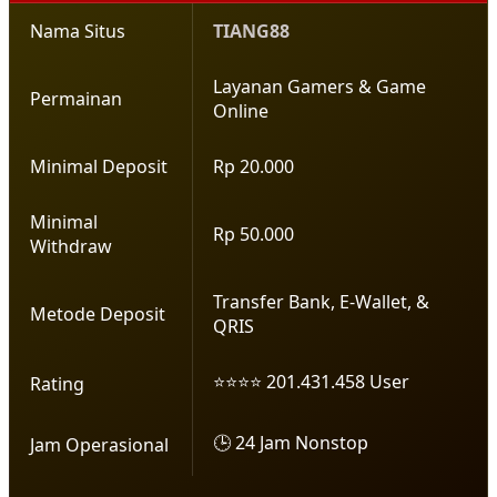
Nama Situs
TIANG88
Layanan Gamers & Game
Permainan
Online
Minimal Deposit
Rp 20.000
Minimal
Rp 50.000
Withdraw
Transfer Bank, E-Wallet, &
Metode Deposit
QRIS
⭐⭐⭐⭐ 201.431.458 User
Rating
🕒 24 Jam Nonstop
Jam Operasional