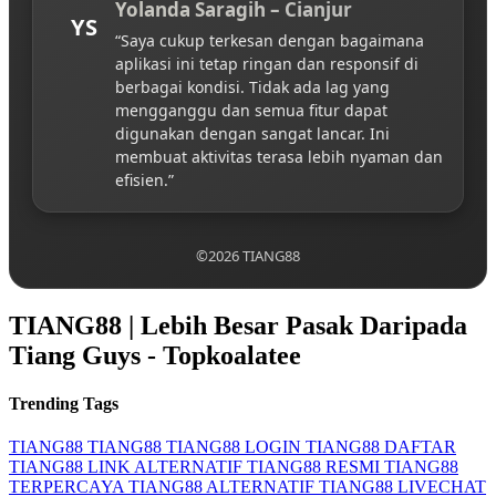
Yolanda Saragih – Cianjur
YS
“Saya cukup terkesan dengan bagaimana
aplikasi ini tetap ringan dan responsif di
berbagai kondisi. Tidak ada lag yang
mengganggu dan semua fitur dapat
digunakan dengan sangat lancar. Ini
membuat aktivitas terasa lebih nyaman dan
efisien.”
©2026 TIANG88
TIANG88 | Lebih Besar Pasak Daripada
Tiang Guys - Topkoalatee
Trending Tags
TIANG88
TIANG88
TIANG88 LOGIN
TIANG88 DAFTAR
TIANG88 LINK ALTERNATIF
TIANG88 RESMI
TIANG88
TERPERCAYA
TIANG88 ALTERNATIF
TIANG88 LIVECHAT